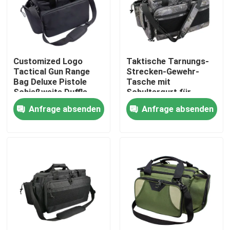
Werksbesichtigung
Customized Logo
Taktische Tarnungs-
Qualitätskontrolle
Tactical Gun Range
Strecken-Gewehr-
Bag Deluxe Pistole
Tasche mit
Schießweite Duffle
Schultergurt für
Kontakt mit uns
Taschen für
taktisches Schießen
Anfrage absenden
Anfrage absenden
Schießweite Outdoor
Jagd
Neuigkeiten
Bitte um ein Angebot
Taktische Gewehr-Tasche
Jagd der Gewehr-Tasche