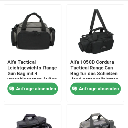
Alfa Tactical
Alfa 1050D Cordura
Leichtgewichts-Range
Tactical Range Gun
Gun Bag mit 4
Bag für das Schießen
verschlossenen Außen
Jagd personalisiertes
Taschen für die
Logo
Anfrage absenden
Anfrage absenden
Zu Hause
Reichweite Schießen
Produkte
Über uns