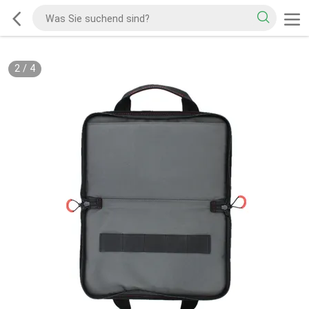
2
/
4