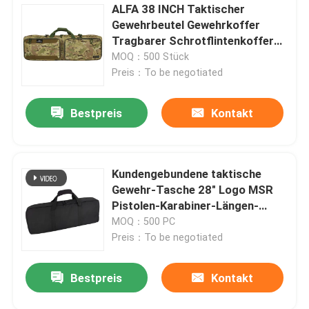
ALFA 38 INCH Taktischer
Gewehrbeutel Gewehrkoffer
Tragbarer Schrotflintenkoffer
zum Aufbewahren von
MOQ：500 Stück
Schusswaffen
Preis：To be negotiated
Bestpreis
Kontakt
Kundengebundene taktische
Gewehr-Tasche 28" Logo MSR
Pistolen-Karabiner-Längen-
Nylongewehr-Tasche
MOQ：500 PC
Preis：To be negotiated
Bestpreis
Kontakt