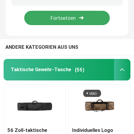
Bogenschießen-weicher Bogen-Fall
Bogenschießen-Pfeil-Beben
ANDERE KATEGORIEN AUS UNS
Angelausrüstungs-Taschen
Taktische Gewehr-Tasche
(55)
Sport im Freien wandert
Laptop-Taschen-Rucksack
Isolierkühltaschen
Fahrbare Gepäck-Tasche
56 Zoll-taktische
Individuelles Logo