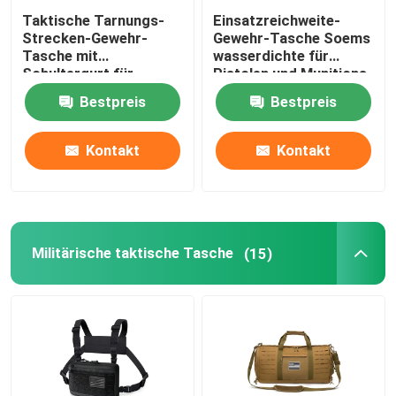
Taktische Tarnungs-
Einsatzreichweite-
Strecken-Gewehr-
Gewehr-Tasche Soems
Tasche mit
wasserdichte für
Schultergurt für
Pistolen und Munitions-
taktisches Schießen
schwarzes Grau
Bestpreis
Bestpreis
Kontakt
Kontakt
Militärische taktische Tasche
(15)