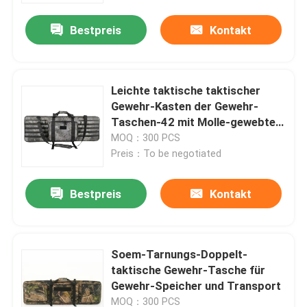
Bestpreis
Kontakt
Werksbesichtigung
Qualitätskontrolle
Leichte taktische taktischer
Gewehr-Kasten der Gewehr-
Taschen-42 mit Molle-gewebtem
Kontakt mit uns
Material
MOQ：300 PCS
Preis：To be negotiated
Neuigkeiten
Bestpreis
Kontakt
Bitte um ein Angebot
Soem-Tarnungs-Doppelt-
Taktische Gewehr-Tasche
taktische Gewehr-Tasche für
Gewehr-Speicher und Transport
Jagd der Gewehr-Tasche
MOQ：300 PCS