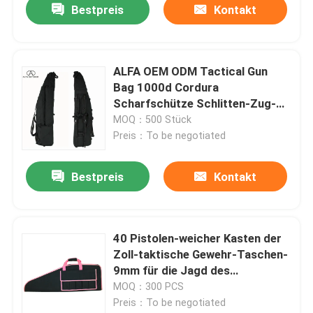
Bestpreis
Kontakt
ALFA OEM ODM Tactical Gun
Bag 1000d Cordura
Scharfschütze Schlitten-Zug-
Tasche für das Schießen
MOQ：500 Stück
Preis：To be negotiated
Bestpreis
Kontakt
Zu Hause
40 Pistolen-weicher Kasten der
Zoll-taktische Gewehr-Taschen-
Produkte
9mm für die Jagd des
Transportes
MOQ：300 PCS
Preis：To be negotiated
Über uns