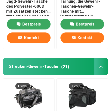
Jagd-Gewehr-Tasche
Tarnung, die Gewehr-
des Polyester-600D
Taschen-Gewehr-
mit Zusätzen stecken
Tasche mit
für Schießen im Freien
Extralagerung für
ein
Scoped-Gewehre jagt
Bestpreis
Bestpreis
Kontakt
Kontakt
Strecken-Gewehr-Tasche
(21)