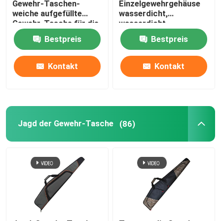
Gewehr-Taschen-
Einzelgewehrgehäuse
weiche aufgefüllte
wasserdicht,
WASSERDICHTE GEWEHR-SOCKE
Gewehr-Tasche für die
wasserdicht,
schießende Jagd
Staubdicht
Bestpreis
Bestpreis
Kontakt
Kontakt
Jagd der Gewehr-Tasche
(86)