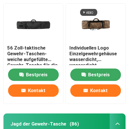
Strecken-Gewehr-Tasche
Militärische taktische Tasche
56 Zoll-taktische
Individuelles Logo
Militärischer taktischer Rucksack
Gewehr-Taschen-
Einzelgewehrgehäuse
weiche aufgefüllte
wasserdicht,
Gewehr-Tasche für die
wasserdicht,
Pistolen-Gewehr-Tasche
schießende Jagd
Staubdicht
Bestpreis
Bestpreis
Tarnung, die Rucksack jagt
Kontakt
Kontakt
Jagd von Gewehr-Riemen
Jagd der Gewehr-Tasche
(86)
Binokularer Geschirr-Kasten