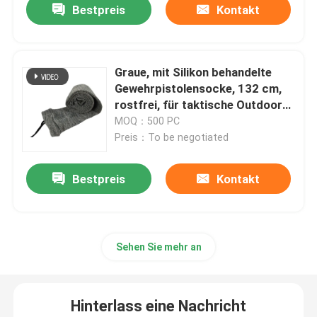
Bestpreis
Kontakt
Graue, mit Silikon behandelte
Gewehrpistolensocke, 132 cm,
rostfrei, für taktische Outdoor-
Schießjagden
MOQ：500 PC
Preis：To be negotiated
Bestpreis
Kontakt
Zu Hause
Sehen Sie mehr an
Produkte
Hinterlass eine Nachricht
Über uns