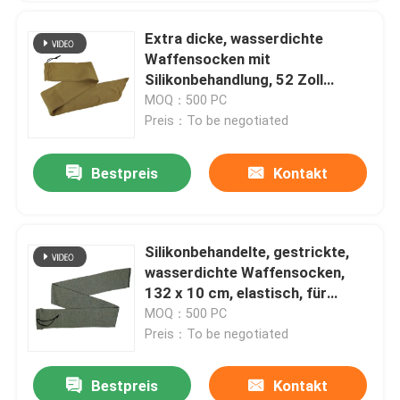
Extra dicke, wasserdichte
Waffensocken mit
Silikonbehandlung, 52 Zoll
gestrickt, für Gewehre und
MOQ：500 PC
Schrotflinten
Preis：To be negotiated
Bestpreis
Kontakt
Silikonbehandelte, gestrickte,
wasserdichte Waffensocken,
132 x 10 cm, elastisch, für
Gewehre
MOQ：500 PC
Preis：To be negotiated
Bestpreis
Kontakt