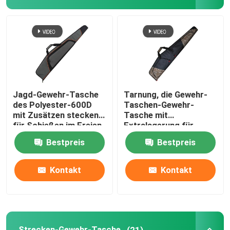
Bogenschießen-weicher Bogen-Fall
Bogenschießen-Pfeil-Beben
Angelausrüstungs-Taschen
Jagd-Gewehr-Tasche
Tarnung, die Gewehr-
des Polyester-600D
Taschen-Gewehr-
mit Zusätzen stecken
Tasche mit
Sport im Freien wandert
für Schießen im Freien
Extralagerung für
ein
Scoped-Gewehre jagt
Bestpreis
Bestpreis
Laptop-Taschen-Rucksack
Kontakt
Kontakt
Isolierkühltaschen
Fahrbare Gepäck-Tasche
Strecken-Gewehr-Tasche
(21)