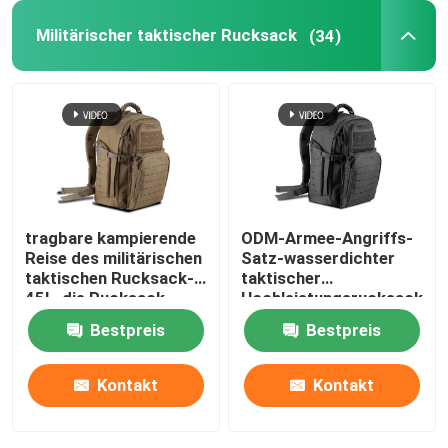
Militärischer taktischer Rucksack
(34)
tragbare kampierende
ODM-Armee-Angriffs-
Reise des militärischen
Satz-wasserdichter
taktischen Rucksack-
taktischer
45L, die Rucksack
Hochleistungsrucksack
wandert
Bestpreis
Bestpreis
Kontakt
Kontakt