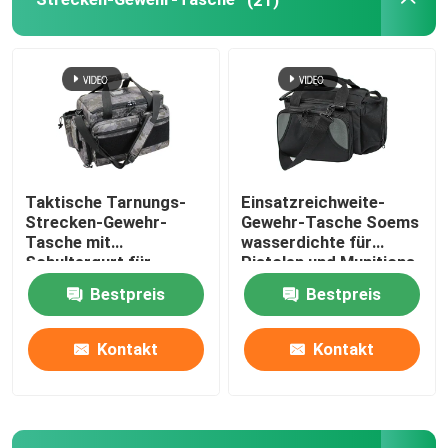
WASSERDICHTE GEWEHR-SOCKE
Taktische Tarnungs-
Einsatzreichweite-
Strecken-Gewehr-
Gewehr-Tasche Soems
Tasche mit
wasserdichte für
Schultergurt für
Pistolen und Munitions-
taktisches Schießen
schwarzes Grau
Bestpreis
Bestpreis
Kontakt
Kontakt