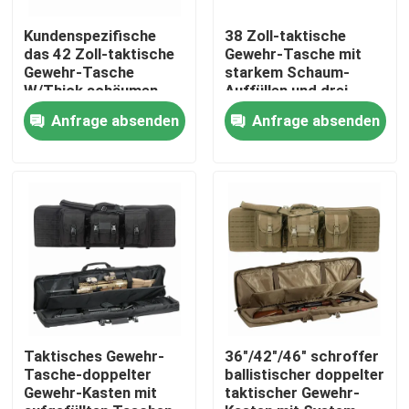
Kundenspezifische
38 Zoll-taktische
Werksbesichtigung
das 42 Zoll-taktische
Gewehr-Tasche mit
Gewehr-Tasche
starkem Schaum-
W/Thick schäumen
Auffüllen und drei
Auffüllen u. 5 Mag
Zeitschriften-Taschen
Qualitätskontrolle
Anfrage absenden
Anfrage absenden
Pockets, Wasser-
beständiges
Kontakt mit uns
Neuigkeiten
Bitte um ein Angebot
Taktische Gewehr-Tasche
Taktisches Gewehr-
36"/42"/46" schroffer
Tasche-doppelter
ballistischer doppelter
Gewehr-Kasten mit
taktischer Gewehr-
Jagd der Gewehr-Tasche