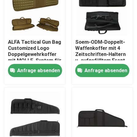
ALFA Tactical Gun Bag
Soem-ODM-Doppelt-
Customized Logo
Waffenkoffer mit 4
Doppelgewehrkoffer
Zeitschriften-Haltern
mit MOLLE-System für
u. aufgefülltem Front
das Schießen und
Pocket
Anfrage absenden
Anfrage absenden
Jagen
Zu Hause
Produkte
Über uns