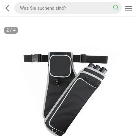
2
/
4