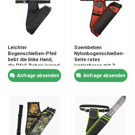
Leichter
Soembeben
Bogenschießen-Pfeil
Nylonbogenschießen-
bebt die linke Hand,
Seite rotes
die Pfeil-Beben jagend
justierbares mit 3
verfügbar ist
Pfeil-Rohr-Kästen
Anfrage absenden
Anfrage absenden
Zu Hause
Produkte
Über uns