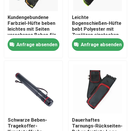
Werksbesichtigung
Kundengebundene
Leichte
Farbziel-Hüfte beben
Bogenschießen-Hüfte
leichtes mit Seiten
bebt Polyester mit
versehenes Beben für
Zusätzen einstecken
Qualitätskontrolle
Schießen im Freien
und umschnallen
Anfrage absenden
Anfrage absenden
Kontakt mit uns
Neuigkeiten
Bitte um ein Angebot
Taktische Gewehr-Tasche
Schwarze Beben-
Dauerhaftes
Tragekoffer-
Tarnungs-Rückseiten-
Jagd der Gewehr-Tasche