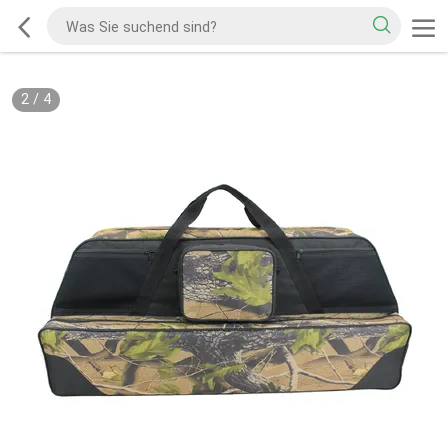
2
/
4