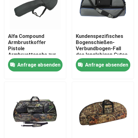
Alfa Compound
Kundenspezifisches
Armbrustkoffer
Bogenschießen-
Pistole
Verbundbogen-Fall
Armbrusttasche zur
des langlebigen Gutes
Jagd
des Logo-100cm mit
Anfrage absenden
Anfrage absenden
Schultergurt für Jagd
die im Freien
Zu Hause
Produkte
Über uns