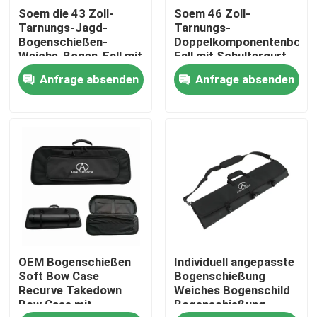
Soem die 43 Zoll-
Soem 46 Zoll-
Tarnungs-Jagd-
Tarnungs-
Werksbesichtigung
Bogenschießen-
Doppelkomponentenboge
Weiche-Bogen-Fall mit
Fall mit Schultergurt
Zusätzen stecken ein
und Pfeil-Tasche für
Anfrage absenden
Anfrage absenden
und Schultergurt für
die Jagd
Qualitätskontrolle
Verbundbögen
Kontakt mit uns
Neuigkeiten
Bitte um ein Angebot
OEM Bogenschießen
Individuell angepasste
Taktische Gewehr-Tasche
Soft Bow Case
Bogenschießung
Recurve Takedown
Weiches Bogenschild
Bow Case mit
Bogenschießung
Jagd der Gewehr-Tasche