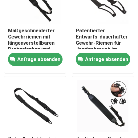
Werksbesichtigung
Maßgeschneiderter
Patentierter
Gewehrriemen mit
Entwurfs-dauerhafter
Qualitätskontrolle
längenverstellbaren
Gewehr-Riemen für
Drehgelenken und
Jagdgebrauch im
rutschfester
Freien
Kontakt mit uns
Anfrage absenden
Anfrage absenden
Polsterung
Neuigkeiten
Bitte um ein Angebot
Taktische Gewehr-Tasche
Jagd der Gewehr-Tasche