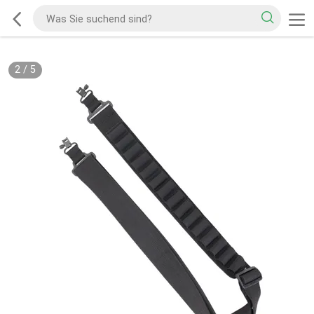
2
/
5