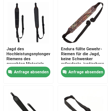
Jagd des
Endura füllte Gewehr-
Hochleistungsnylongewehr-
Riemen für die Jagd,
Riemens des
keine Schwenker
gewebten Materials
erforderte, justierbare
mit Schwenkern
Länge auf
Anfrage absenden
Anfrage absenden
Zu Hause
Produkte
Über uns