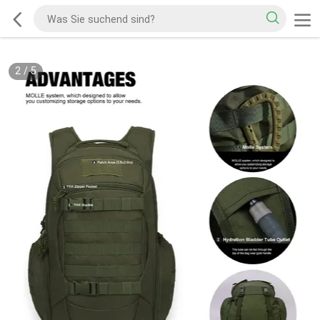
2
/
5