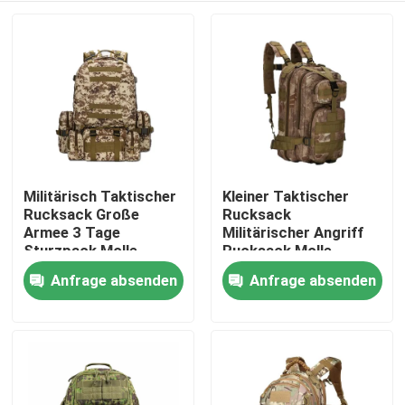
Militärisch Taktischer
Kleiner Taktischer
Rucksack Große
Rucksack
Armee 3 Tage
Militärischer Angriff
Sturzpack Molle
Rucksack Molle
Tasche Rucksack
Tasche
Anfrage absenden
Anfrage absenden
Zu Hause
Produkte
Über uns