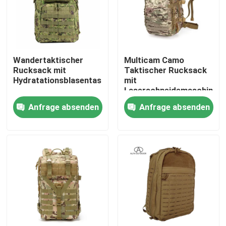
Werksbesichtigung
Wandertaktischer
Multicam Camo
Qualitätskontrolle
Rucksack mit
Taktischer Rucksack
Hydratationsblasentasche
mit
Laserschneidemaschine
Kontakt mit uns
Anfrage absenden
Anfrage absenden
Neuigkeiten
Bitte um ein Angebot
Taktische Gewehr-Tasche
Jagd der Gewehr-Tasche